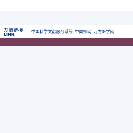
友情链接
中国科学文献服务系统
中国知网
万方医学网
E-mail
digestiveoncology@163.com
联系电话
020-87616240
编辑部地址
地址：广州市越秀区竹丝岗二马路5号龙珠大厦
写字楼2楼